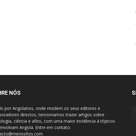
BRE NÓS
S
do por Angolanos, onde residem os seus editores e
boradores directos, tencionamos trazer artigos sobre
ologia, ciência e afins, com uma maior incidência à tópicos
envolvam Angola. Entre em contato:
tacto@menosfios.com