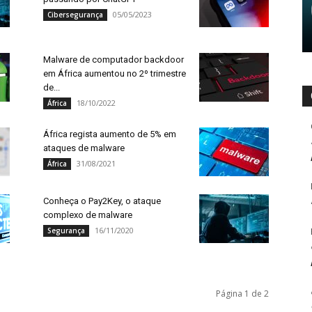
05/05/2023
Cibersegurança
Malware de computador backdoor
em África aumentou no 2º trimestre
de...
18/10/2022
África
África regista aumento de 5% em
ataques de malware
31/08/2021
África
Conheça o Pay2Key, o ataque
complexo de malware
16/11/2020
Segurança
Página 1 de 2