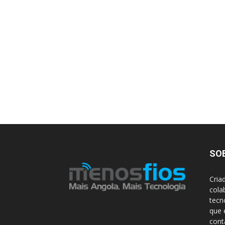
SO
Cria
cola
tecn
que 
con