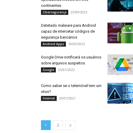
continentes
23/09/2023
Cibersegurança
Detetado malware para Android
capaz de intercetar códigos de
segurança bancários
18/03/2023
Android Apps
Google Drive notificará os usuários
sobre arquivos suspeitos
25/01/2022
Google
Como saber se o telemóvel tem um
vírus?
29/07/2021
Internet
1
2