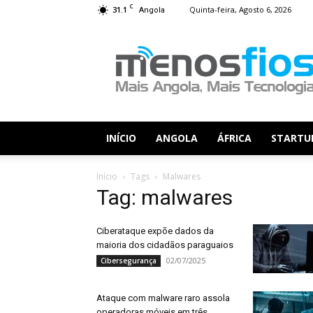
C
31.1
Quinta-feira, Agosto 6, 2026
Angola
Menos
Fios
INÍCIO
ANGOLA
ÁFRICA
STARTU
Início
Tags
Malwares
Tag: malwares
Ciberataque expõe dados da
maioria dos cidadãos paraguaios
02/07/2025
Cibersegurança
Ataque com malware raro assola
operadoras móveis em três