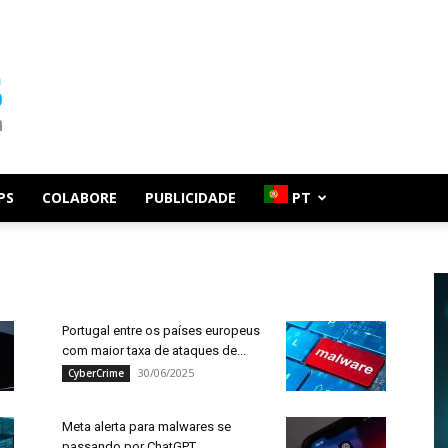
PS
COLABORE
PUBLICIDADE
PT
Portugal entre os países europeus
com maior taxa de ataques de...
30/06/2025
CyberCrime
Meta alerta para malwares se
passando por ChatGPT