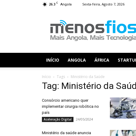
C
26.3
Sexta-feira, Agosto 7, 2026
Angola
Menos
Fios
INÍCIO
ANGOLA
ÁFRICA
STARTU
Início
Tags
Ministério da Saúde
Tag: Ministério da Saú
Consórcio americano quer
implementar cirurgia robótica no
país
24/05/2024
Aceleração Digital
Ministério da saúde anuncia