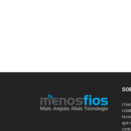
SO
Cria
cola
tecn
que 
con