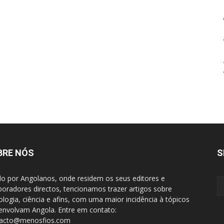
BRE NÓS
S
do por Angolanos, onde residem os seus editores e
boradores directos, tencionamos trazer artigos sobre
ologia, ciência e afins, com uma maior incidência à tópicos
envolvam Angola. Entre em contato:
tacto@menosfios.com