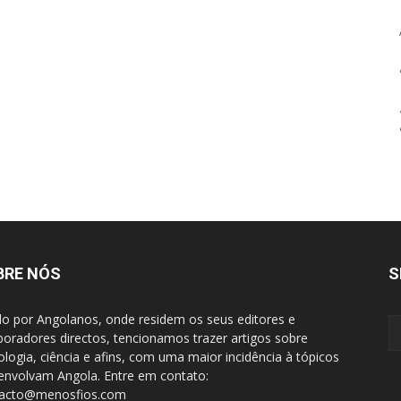
BRE NÓS
S
do por Angolanos, onde residem os seus editores e
boradores directos, tencionamos trazer artigos sobre
ologia, ciência e afins, com uma maior incidência à tópicos
envolvam Angola. Entre em contato:
tacto@menosfios.com