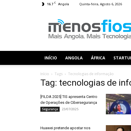
C
16.7
Quinta-feira, Agosto 6, 2026
Angola
Menos
Fios
INÍCIO
ANGOLA
ÁFRICA
STARTU
Início
Tags
Tecnologias de informação
Tag: tecnologias de i
[FILDA 2025] TIS apresenta Centro
de Operações de Cibersegurança
23/07/2025
Segurança
Huawei pretende apostar nos