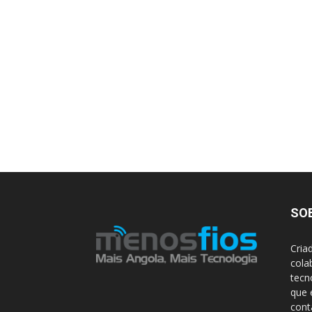
SO
Cria
cola
tecn
que 
con