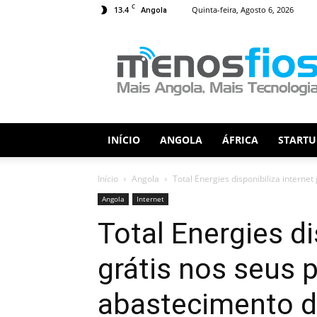
C
13.4
Quinta-feira, Agosto 6, 2026
Angola
Menos
Fios
INÍCIO
ANGOLA
ÁFRICA
STARTU
Início
Angola
Total Energies disponibiliza interne
Angola
Internet
Total Energies di
grátis nos seus 
abastecimento d