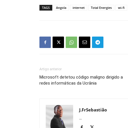
TAGS
Angola
internet
Total Energies
wi-fi
Artigo anterior
Microsoft detetou código maligno dirigido a
redes informáticas da Ucrânia
J.FrSebastião
...