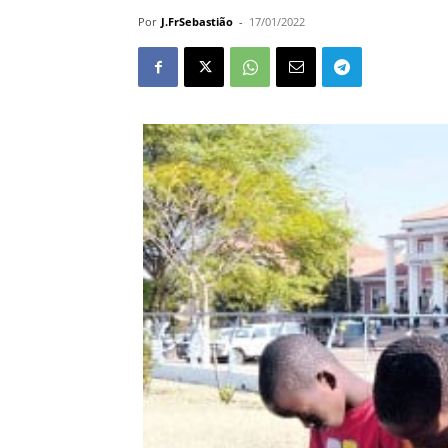
Por
J.FrSebastião
-
17/01/2022