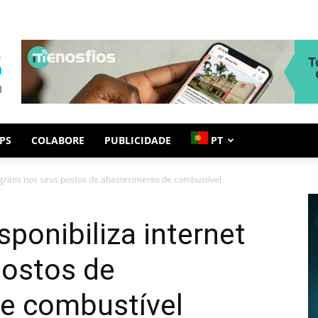
PS
COLABORE
PUBLICIDADE
PT
t grátis nos seus postos de abastecimento de combustível
sponibiliza internet
postos de
e combustível