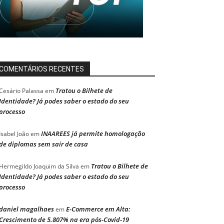
COMENTÁRIOS RECENTES
Tratou o Bilhete de
Cesário Palassa
em
Identidade? Já podes saber o estado do seu
processo
INAAREES já permite homologação
Isabel João
em
de diplomas sem sair de casa
Tratou o Bilhete de
Hermegildo Joaquim da Silva
em
Identidade? Já podes saber o estado do seu
processo
daniel magalhaes
E-Commerce em Alta:
em
Crescimento de 5.807% na era pós-Covid-19