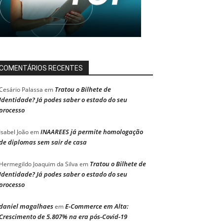
COMENTÁRIOS RECENTES
Tratou o Bilhete de
Cesário Palassa
em
Identidade? Já podes saber o estado do seu
processo
INAAREES já permite homologação
Isabel João
em
de diplomas sem sair de casa
Tratou o Bilhete de
Hermegildo Joaquim da Silva
em
Identidade? Já podes saber o estado do seu
processo
daniel magalhaes
E-Commerce em Alta:
em
Crescimento de 5.807% na era pós-Covid-19