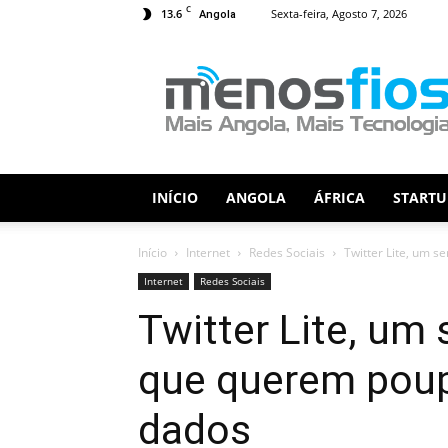
C
13.6
Sexta-feira, Agosto 7, 2026
Angola
Menos
Fios
INÍCIO
ANGOLA
ÁFRICA
STARTU
Início
Internet
Redes Sociais
Twitter Lite, um s
Internet
Redes Sociais
Twitter Lite, um 
que querem poup
dados