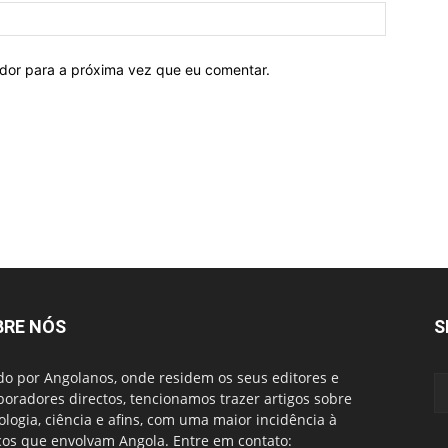
ador para a próxima vez que eu comentar.
BRE NÓS
S
do por Angolanos, onde residem os seus editores e
boradores directos, tencionamos trazer artigos sobre
ologia, ciência e afins, com uma maior incidência à
cos que envolvam Angola. Entre em contato: