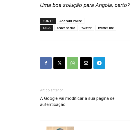
Uma boa solução para Angola, certo?
FONTE
Android Police
TAGS
redes socias
twitter
twitter lite
Artigo anterior
A Google vai modificar a sua página de
autenticação