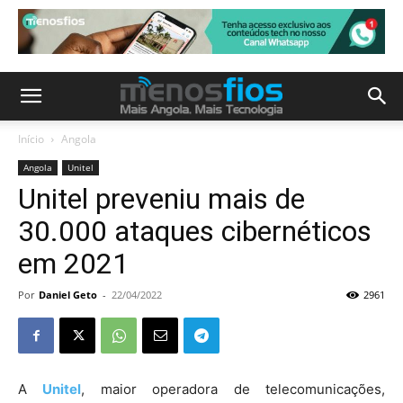
Início
Angola
Angola
Unitel
Unitel preveniu mais de
30.000 ataques cibernéticos
em 2021
Por
Daniel Geto
-
22/04/2022
2961
A
Unitel
, maior operadora de telecomunicações,