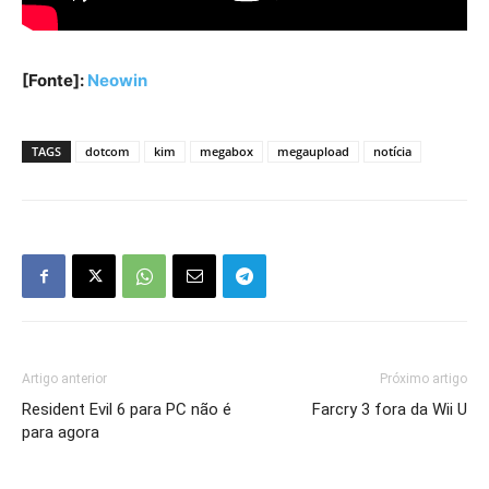
[Fonte]:
Neowin
TAGS
dotcom
kim
megabox
megaupload
notícia
Artigo anterior
Próximo artigo
Resident Evil 6 para PC não é
Farcry 3 fora da Wii U
para agora