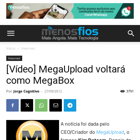
Início
Internet
Internet
[Vídeo] MegaUpload voltará
como MegaBox
Por
Jorge Cognitivo
-
27/09/2012
3791
A notícia foi dada pelo
CEO/Criador do
MegaUpload
, o
famoso
Kim Dotcom
. Depois da