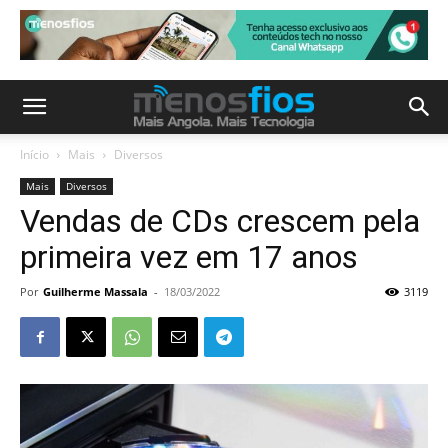
Início
Mais
Diversos
Mais
Diversos
Vendas de CDs crescem pela
primeira vez em 17 anos
Por
Guilherme Massala
-
18/03/2022
3119