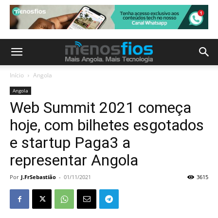
Início
Angola
Angola
Web Summit 2021 começa
hoje, com bilhetes esgotados
e startup Paga3 a
representar Angola
Por
J.FrSebastião
-
01/11/2021
3615