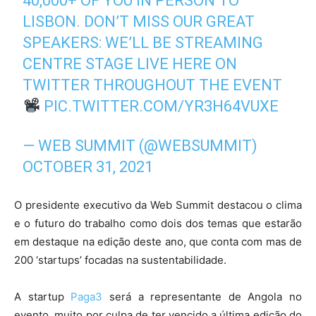
40,000+ OF YOU IN PERSON TO
LISBON. DON’T MISS OUR GREAT
SPEAKERS: WE’LL BE STREAMING
CENTRE STAGE LIVE HERE ON
TWITTER THROUGHOUT THE EVENT
PIC.TWITTER.COM/YR3H64VUXE
— WEB SUMMIT (@WEBSUMMIT)
OCTOBER 31, 2021
O presidente executivo da Web Summit destacou o clima
e o futuro do trabalho como dois dos temas que estarão
em destaque na edição deste ano, que conta com mas de
200 ‘startups’ focadas na sustentabilidade.
A startup
Paga3
será a representante de Angola no
evento, muito por culpa de ter vencido a última edição do