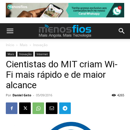
Início
Mais
Inovação
Mais
Inovação
Internet
Cientistas do MIT criam Wi-
Fi mais rápido e de maior
alcance
Por
Daniel Geto
-
05/09/2016
4265