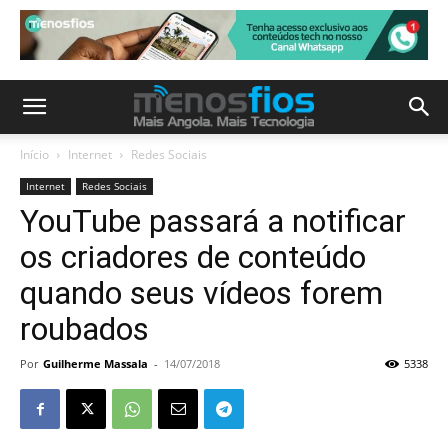
Início
Internet
Redes Sociais
Internet
Redes Sociais
YouTube passará a notificar
os criadores de conteúdo
quando seus vídeos forem
roubados
Por
Guilherme Massala
-
14/07/2018
5338