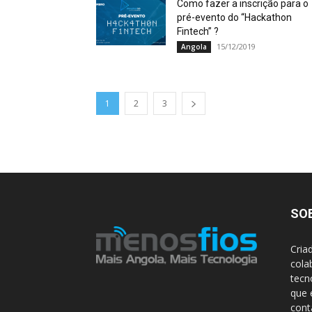
Como fazer a inscrição para o
pré-evento do “Hackathon
Fintech” ?
15/12/2019
Angola
1
2
3
SO
Cria
cola
tecn
que 
con