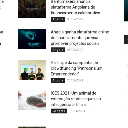
la
Bantumakers anuncia
t
plataforma Angolana de
financiamento colaborativo
03/07/2017
Angola
pa
Angola ganha plataforma online
de financiamento que visa
a
promover projectos sociais
28/02/2024
Angola
Participe da campanha de
crowdfunding “Patrocina um
Empreendedor”
20/03/2021
Angola
[CES 2021] Um animal de
estimação robótico que usa
inteligência artificial...
13/01/2021
Gadgets