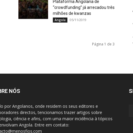
Plataforma Angolana de
“crowdfunding” já arrecadou três
milhões de kwanzas
05/11/2019
Angola
Página 1 de 3
BRE NÓS
S
do por Angolanos, onde residem os seus editores e
boradores directos, tencionamos trazer artigos sobre
ologia, ciência e afins, com uma maior incidência à tópicos
envolvam Angola. Entre em contato:
tacto@menosfios.com