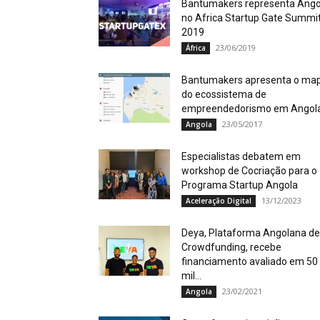
Bantumakers representa Ango
no Africa Startup Gate Summi
2019
23/06/2019
África
Bantumakers apresenta o ma
do ecossistema de
empreendedorismo em Angol
23/05/2017
Angola
Especialistas debatem em
workshop de Cocriação para o
Programa Startup Angola
13/12/2023
Aceleração Digital
Deya, Plataforma Angolana de
Crowdfunding, recebe
financiamento avaliado em 50
mil...
23/02/2021
Angola