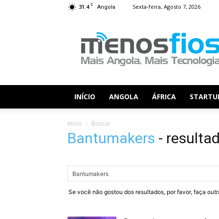
C
31.4
Sexta-feira, Agosto 7, 2026
Angola
Menos
Fios
INÍCIO
ANGOLA
ÁFRICA
STARTU
Início
Buscar
Bantumakers
-
resulta
Se você não gostou dos resultados, por favor, faça out