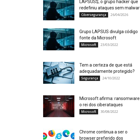
LAPSUS$, o grupo hacker que
redefiniu ataques sem malwa
26/04/2026
Cibersegurança
Grupo LAPSUS divulga código
fonte da Microsoft
23/03/2022
Microsoft
Tem a certeza de que está
adequadamente protegido?
24/10/2022
Segurança
Microsoft afirma: ransomware
o rei dos ciberataques
30/08/2022
Microsoft
Chrome continua a ser o
browser preferido dos