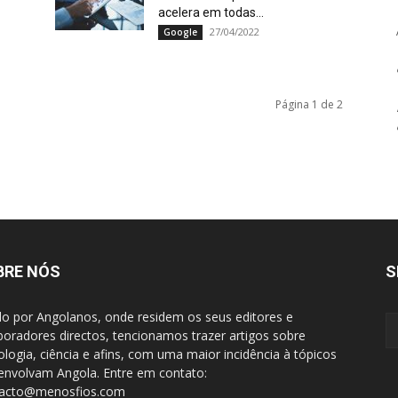
acelera em todas...
27/04/2022
Google
Página 1 de 2
BRE NÓS
S
do por Angolanos, onde residem os seus editores e
boradores directos, tencionamos trazer artigos sobre
ologia, ciência e afins, com uma maior incidência à tópicos
envolvam Angola. Entre em contato:
tacto@menosfios.com