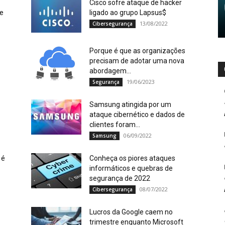
Cisco sofre ataque de hacker
re
ligado ao grupo Lapsus$
13/08/2022
Cibersegurança
Porque é que as organizações
precisam de adotar uma nova
abordagem...
19/06/2023
Segurança
Samsung atingida por um
ataque cibernético e dados de
clientes foram...
06/09/2022
Samsung
 é
Conheça os piores ataques
informáticos e quebras de
segurança de 2022
08/07/2022
Cibersegurança
Lucros da Google caem no
trimestre enquanto Microsoft