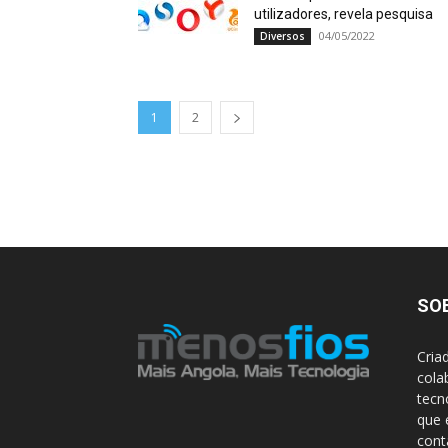
utilizadores, revela pesquisa
04/05/2022
Diversos
1
2
SO
Cria
cola
tecn
que 
con