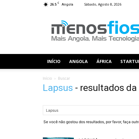
C
26.5
Sábado, Agosto 8, 2026
Angola
Menos
Fios
INÍCIO
ANGOLA
ÁFRICA
STARTU
Início
Buscar
Lapsus
-
resultados da
Se você não gostou dos resultados, por favor, faça out