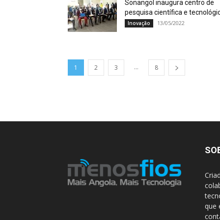
Sonangol inaugura centro de
pesquisa científica e tecnológi
13/05/2022
Inovação
...
1
2
3
8
SO
Cria
cola
tecn
que 
con