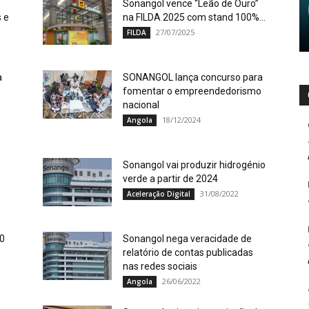
Sonangol vence “Leão de Ouro”
 e
na FILDA 2025 com stand 100%...
27/07/2025
FILDA
a
SONANGOL lança concurso para
fomentar o empreendedorismo
nacional
18/12/2024
Angola
Sonangol vai produzir hidrogénio
verde a partir de 2024
31/08/2022
Aceleração Digital
20
Sonangol nega veracidade de
relatório de contas publicadas
nas redes sociais
26/06/2022
Angola