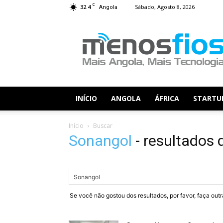
C
32.4
Sábado, Agosto 8, 2026
Angola
Menos
Fios
INÍCIO
ANGOLA
ÁFRICA
STARTU
Início
Buscar
Sonangol
-
resultados 
Se você não gostou dos resultados, por favor, faça out