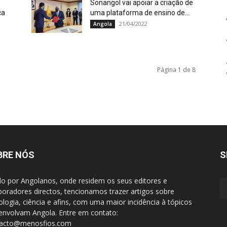
Sonangol vai apoiar a criação de
ca
uma plataforma de ensino de...
21/04/2022
Angola
Página 1 de 8
BRE NÓS
S
do por Angolanos, onde residem os seus editores e
boradores directos, tencionamos trazer artigos sobre
ologia, ciência e afins, com uma maior incidência à tópicos
envolvam Angola. Entre em contato:
tacto@menosfios.com