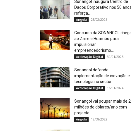
Sonangol inaugura Centro de
Dados Corporativo nos 50 anos
reforça...
25/02/2026
Angola
Concurso da SONANGOL cheg
ao Zaire e Huambo para
impulsionar
empreendedorismo...
30/01/2025
Aceleração Digital
Sonangol defende
implementação de inovação e
tecnologia no sector
16/01/2024
Aceleração Digital
Sonangol vai poupar mais de 
milhões de dólares/ano com
projecto...
18/08/2022
Angola