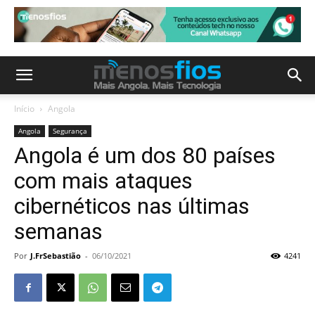
Início
Angola
Angola
Segurança
Angola é um dos 80 países
com mais ataques
cibernéticos nas últimas
semanas
Por
J.FrSebastião
-
06/10/2021
4241