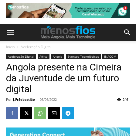
Início
Aceleração Digital
Aceleração Digital
África
Angola
Eventos Tecnológicos
INACOM
Angola presente na Cimeira
da Juventude de um futuro
digital
Por
J.FrSebastião
-
05/06/2022
2461