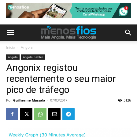
Início
Angola
Angola
Angola Cables
Angonix registou
recentemente o seu maior
pico de tráfego
Por
Guilherme Massala
-
07/03/2017
5126