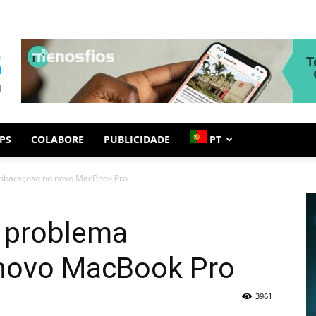
PS
COLABORE
PUBLICIDADE
PT
mbaraçoso no novo MacBook Pro
 problema
novo MacBook Pro
3961