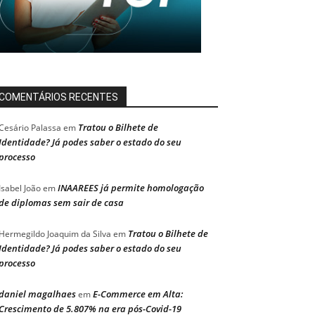
COMENTÁRIOS RECENTES
Tratou o Bilhete de
Cesário Palassa
em
Identidade? Já podes saber o estado do seu
processo
INAAREES já permite homologação
Isabel João
em
de diplomas sem sair de casa
Tratou o Bilhete de
Hermegildo Joaquim da Silva
em
Identidade? Já podes saber o estado do seu
processo
daniel magalhaes
E-Commerce em Alta:
em
Crescimento de 5.807% na era pós-Covid-19