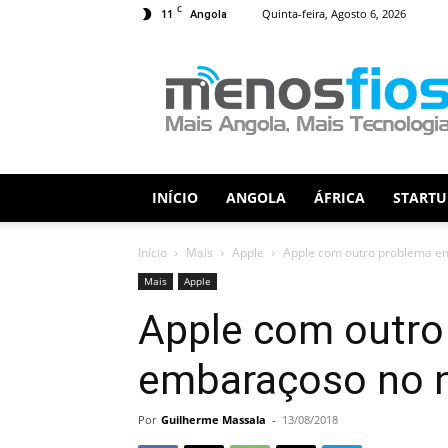
C
11
Quinta-feira, Agosto 6, 2026
Angola
Menos
Fios
INÍCIO
ANGOLA
ÁFRICA
STARTU
Início
Mais
Apple
Apple com outro problema e
Mais
Apple
Apple com outro
embaraçoso no 
Por
Guilherme Massala
-
13/08/2018