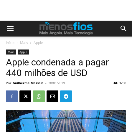
Início
Mais
Apple
Mais
Apple
Apple condenada a pagar
440 milhões de USD
Por
Guilherme Massala
-
20/01/2019
3230