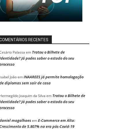
COMENTÁRIOS RECENTES
Tratou o Bilhete de
Cesário Palassa
em
Identidade? Já podes saber o estado do seu
processo
INAAREES já permite homologação
Isabel João
em
de diplomas sem sair de casa
Tratou o Bilhete de
Hermegildo Joaquim da Silva
em
Identidade? Já podes saber o estado do seu
processo
daniel magalhaes
E-Commerce em Alta:
em
Crescimento de 5.807% na era pós-Covid-19