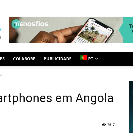
PS
COLABORE
PUBLICIDADE
PT
la
artphones em Angola
7617