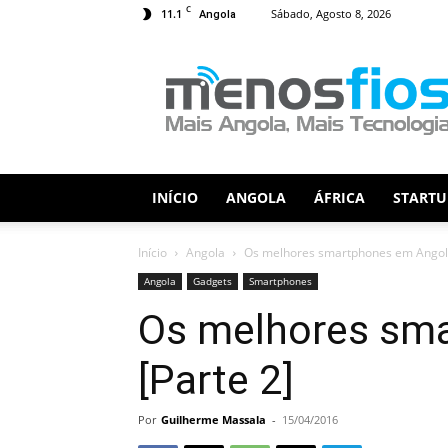
C
11.1
Sábado, Agosto 8, 2026
Angola
Menos
Fios
INÍCIO
ANGOLA
ÁFRICA
STARTU
Início
Angola
Os melhores smartphones em Ango
Angola
Gadgets
Smartphones
Os melhores sm
[Parte 2]
Por
Guilherme Massala
-
15/04/2016