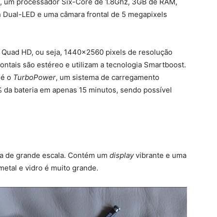
, um processador Six-Core de 1.8Ghz, 3GB de RAM,
h Dual-LED e uma câmara frontal de 5 megapixels
 Quad HD, ou seja, 1440×2560 pixels de resolução
frontais são estéreo e utilizam a tecnologia Smartboost.
 é o
TurboPower
, um sistema de carregamento
% da bateria em apenas 15 minutos, sendo possível
la de grande escala. Contém um
display
vibrante e uma
metal e vidro é muito grande.