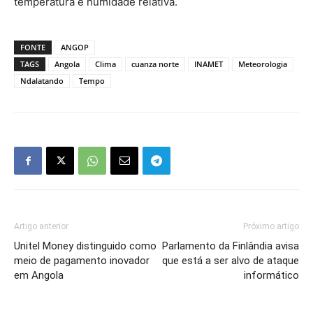
temperatura e humidade relativa.
FONTE
ANGOP
TAGS
Angola
Clima
cuanza norte
INAMET
Meteorologia
Ndalatando
Tempo
Artigo anterior
Próximo artigo
Unitel Money distinguido como
Parlamento da Finlândia avisa
meio de pagamento inovador
que está a ser alvo de ataque
em Angola
informático