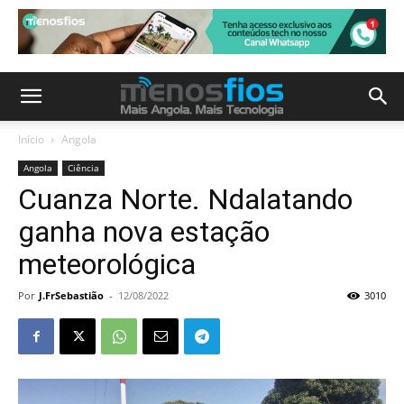
Início
Angola
Angola
Ciência
Cuanza Norte. Ndalatando
ganha nova estação
meteorológica
Por
J.FrSebastião
-
12/08/2022
3010