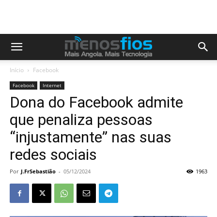
Início
Facebook
Facebook
Internet
Dona do Facebook admite
que penaliza pessoas
“injustamente” nas suas
redes sociais
Por
J.FrSebastião
-
05/12/2024
1963