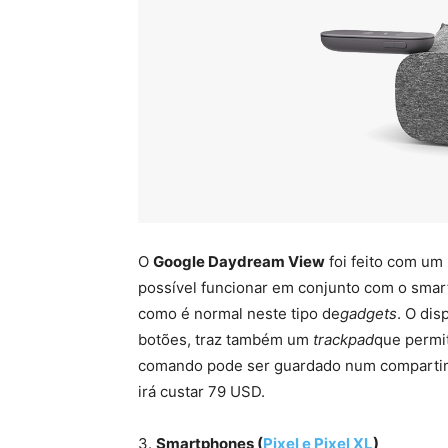
O
Google Daydream View
foi feito com um 
possível funcionar em conjunto com o smar
como é normal neste tipo de
gadgets
. O di
botões, traz também um
trackpad
que permit
comando pode ser guardado num compartim
irá custar 79 USD.
3.
Smartphones (
Pixel e Pixel XL
)