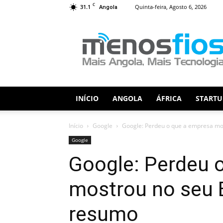
C
31.1
Quinta-feira, Agosto 6, 2026
Angola
Menos
Fios
INÍCIO
ANGOLA
ÁFRICA
STARTU
Início
Google
Google: Perdeu o que a empresa most
Google
Google: Perdeu 
mostrou no seu 
resumo