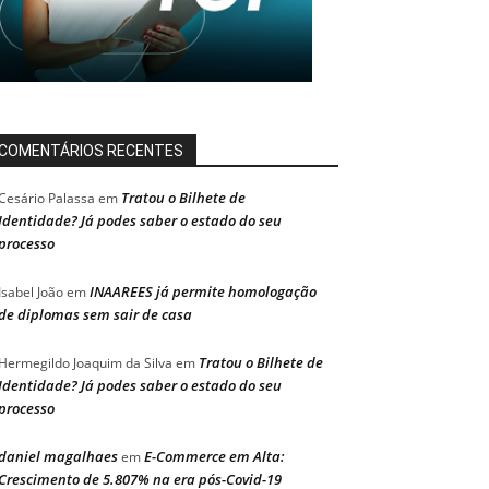
COMENTÁRIOS RECENTES
Tratou o Bilhete de
Cesário Palassa
em
Identidade? Já podes saber o estado do seu
processo
INAAREES já permite homologação
Isabel João
em
de diplomas sem sair de casa
Tratou o Bilhete de
Hermegildo Joaquim da Silva
em
Identidade? Já podes saber o estado do seu
processo
daniel magalhaes
E-Commerce em Alta:
em
Crescimento de 5.807% na era pós-Covid-19