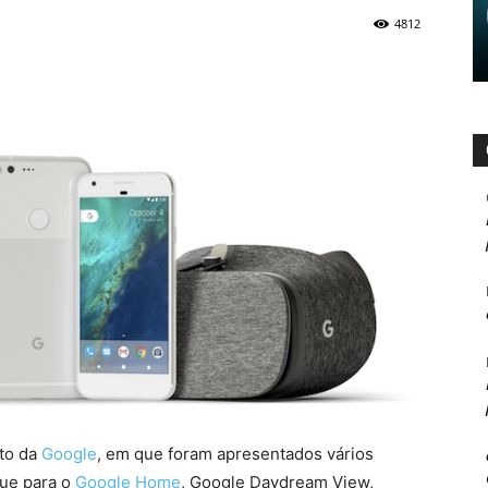
4812
nto da
Google
, em que foram apresentados vários
que para o
Google Home
, Google Daydream View,