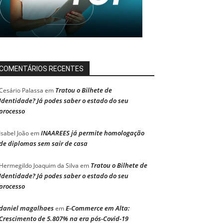
COMENTÁRIOS RECENTES
Tratou o Bilhete de
Cesário Palassa
em
Identidade? Já podes saber o estado do seu
processo
INAAREES já permite homologação
Isabel João
em
de diplomas sem sair de casa
Tratou o Bilhete de
Hermegildo Joaquim da Silva
em
Identidade? Já podes saber o estado do seu
processo
daniel magalhaes
E-Commerce em Alta:
em
Crescimento de 5.807% na era pós-Covid-19