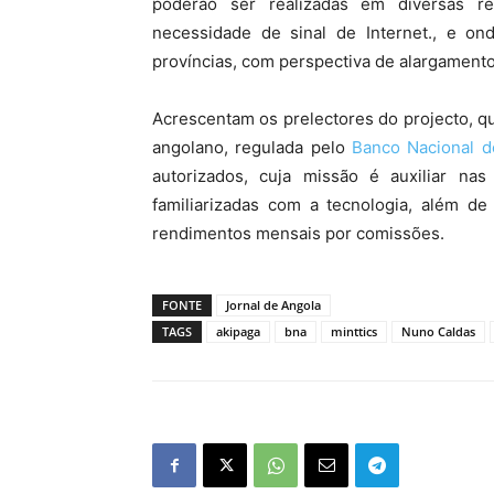
poderão ser realizadas em diversas re
necessidade de sinal de Internet., e on
províncias, com perspectiva de alargamento 
Acrescentam os prelectores do projecto, q
angolano, regulada pelo
Banco Nacional d
autorizados, cuja missão é auxiliar na
familiarizadas com a tecnologia, além 
rendimentos mensais por comissões.
FONTE
Jornal de Angola
TAGS
akipaga
bna
minttics
Nuno Caldas