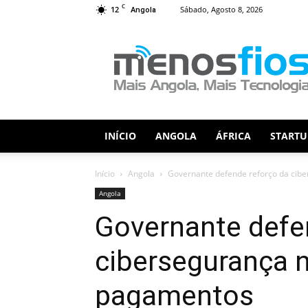
C
12
Sábado, Agosto 8, 2026
Angola
Menos
Fios
INÍCIO
ANGOLA
ÁFRICA
STARTU
Início
Angola
Governante defende reforço da cib
Angola
Governante defe
cibersegurança 
pagamentos