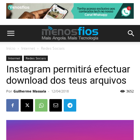
Início
Internet
Redes Sociais
Internet
Redes Sociais
Instagram permitirá efectuar
download dos teus arquivos
Por
Guilherme Massala
-
12/04/2018
3652