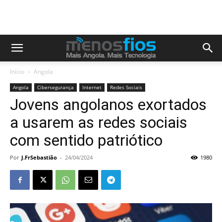
Início
Angola
Angola
Cibersegurança
Internet
Redes Sociais
Jovens angolanos exortados
a usarem as redes sociais
com sentido patriótico
Por
J.FrSebastião
-
24/04/2024
1980