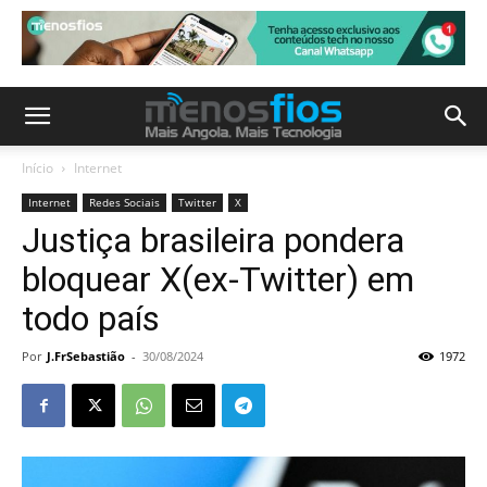
Início
Internet
Internet
Redes Sociais
Twitter
X
Justiça brasileira pondera
bloquear X(ex-Twitter) em
todo país
Por
J.FrSebastião
-
30/08/2024
1972