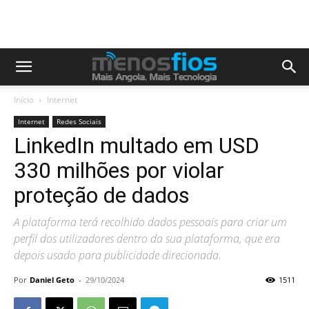
Início
Internet
Internet
Redes Sociais
LinkedIn multado em USD
330 milhões por violar
proteção de dados
A plataforma terá recolhido dados pessoais para criar um
perfil dos utilizadores dentro da sua plataforma, que era
depois usado para publicidade direcionada.
Por
Daniel Geto
-
29/10/2024
1511