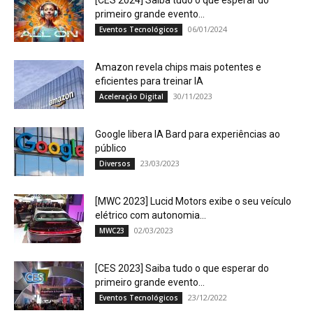
[CES 2024] Saiba tudo o que esperar do
primeiro grande evento...
06/01/2024
Eventos Tecnológicos
Amazon revela chips mais potentes e
eficientes para treinar IA
30/11/2023
Aceleração Digital
Google libera IA Bard para experiências ao
público
23/03/2023
Diversos
[MWC 2023] Lucid Motors exibe o seu veículo
elétrico com autonomia...
02/03/2023
MWC23
[CES 2023] Saiba tudo o que esperar do
primeiro grande evento...
23/12/2022
Eventos Tecnológicos