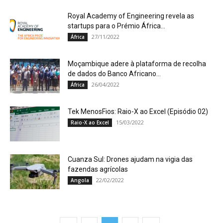
Royal Academy of Engineering revela as
startups para o Prémio África...
27/11/2022
África
Moçambique adere à plataforma de recolha
de dados do Banco Africano...
26/04/2022
África
Tek MenosFios: Raio-X ao Excel (Episódio 02)
15/03/2022
Raio-X ao Excel
Cuanza Sul: Drones ajudam na vigia das
fazendas agrícolas
22/02/2022
Angola