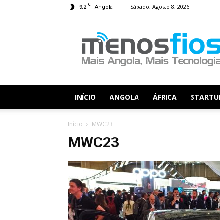
C
9.2
Sábado, Agosto 8, 2026
Angola
Menos
Fios
INÍCIO
ANGOLA
ÁFRICA
STARTU
Início
MWC23
MWC23