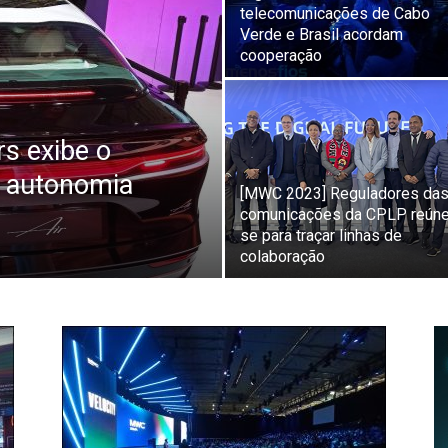
telecomunicações de Cabo
Verde e Brasil acordam
cooperação
s exibe o
m autonomia
[MWC 2023] Reguladores da
comunicações da CPLP reún
se para traçar linhas de
colaboração