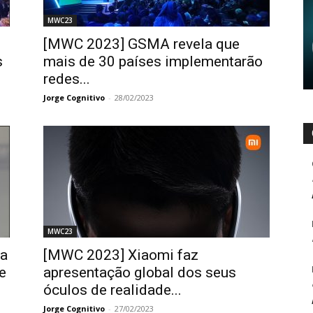
MWC23
[MWC 2023] GSMA revela que
s
mais de 30 países implementarão
redes...
Jorge Cognitivo
-
28/02/2023
MWC23
va
[MWC 2023] Xiaomi faz
e
apresentação global dos seus
óculos de realidade...
Jorge Cognitivo
-
27/02/2023