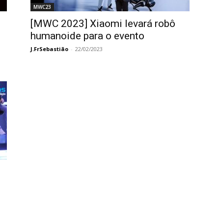
MWC23
[MWC 2023] Xiaomi levará robô
humanoide para o evento
J.FrSebastião
-
22/02/2023