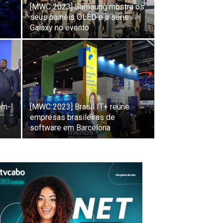
[MWC 2023] Samsung mostra os
seus painéis OLED e a série
Galaxy no evento
s
em-
[MWC 2023] Brasil IT+ reúne
empresas brasileiras de
software em Barcelona