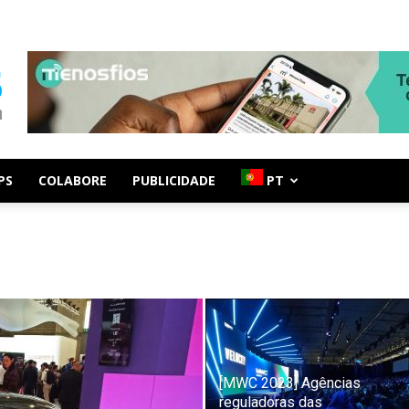
PS
COLABORE
PUBLICIDADE
PT
[MWC 2023] Agências
reguladoras das