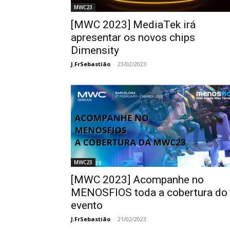
MWC23
[MWC 2023] MediaTek irá
apresentar os novos chips
Dimensity
J.FrSebastião
-
23/02/2023
MWC23
[MWC 2023] Acompanhe no
MENOSFIOS toda a cobertura do
evento
J.FrSebastião
-
21/02/2023