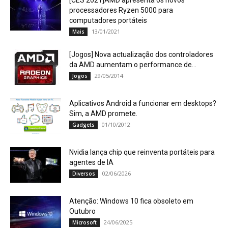
[CES 2021]AMD apresenta os novos
processadores Ryzen 5000 para
computadores portáteis
13/01/2021
Mais
[Jogos] Nova actualização dos controladores
da AMD aumentam o performance de...
29/05/2014
Jogos
Aplicativos Android a funcionar em desktops?
Sim, a AMD promete.
01/10/2012
Gadgets
Nvidia lança chip que reinventa portáteis para
agentes de IA
02/06/2026
Diversos
Atenção: Windows 10 fica obsoleto em
Outubro
24/06/2025
Microsoft