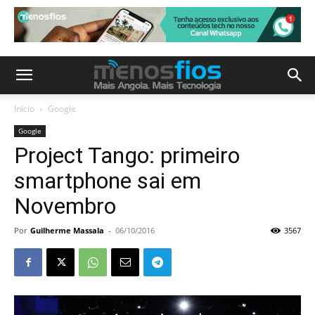
Início
Google
Google
Project Tango: primeiro
smartphone sai em
Novembro
Por
Guilherme Massala
-
06/10/2016
3567