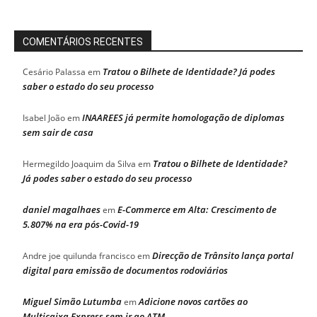
COMENTÁRIOS RECENTES
Tratou o Bilhete de Identidade? Já podes
Cesário Palassa
em
saber o estado do seu processo
INAAREES já permite homologação de diplomas
Isabel João
em
sem sair de casa
Tratou o Bilhete de Identidade?
Hermegildo Joaquim da Silva
em
Já podes saber o estado do seu processo
daniel magalhaes
E-Commerce em Alta: Crescimento de
em
5.807% na era pós-Covid-19
Direcção de Trânsito lança portal
Andre joe quilunda francisco
em
digital para emissão de documentos rodoviários
Miguel Simão Lutumba
Adicione novos cartões ao
em
Multicaixa Express sem ir ao ATM