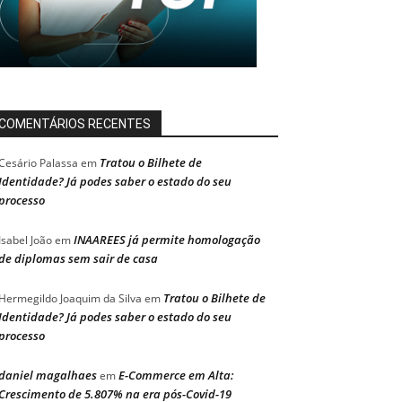
COMENTÁRIOS RECENTES
Tratou o Bilhete de
Cesário Palassa
em
Identidade? Já podes saber o estado do seu
processo
INAAREES já permite homologação
Isabel João
em
de diplomas sem sair de casa
Tratou o Bilhete de
Hermegildo Joaquim da Silva
em
Identidade? Já podes saber o estado do seu
processo
daniel magalhaes
E-Commerce em Alta:
em
Crescimento de 5.807% na era pós-Covid-19