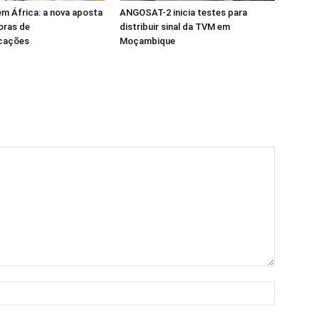
m África: a nova aposta
ANGOSAT-2 inicia testes para
oras de
distribuir sinal da TVM em
cações
Moçambique