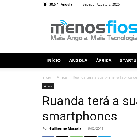
C
30.6
Sábado, Agosto 8, 2026
Angola
Menos
Fios
INÍCIO
ANGOLA
ÁFRICA
STARTU
Início
África
Ruanda terá a sua primeira fábrica 
África
Ruanda terá a su
smartphones
Por
Guilherme Massala
-
19/02/2019