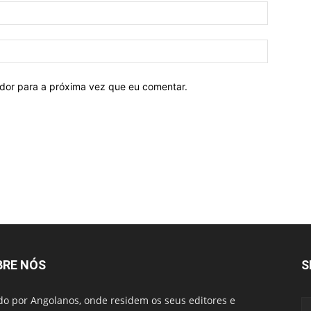
ador para a próxima vez que eu comentar.
BRE NÓS
S
do por Angolanos, onde residem os seus editores e