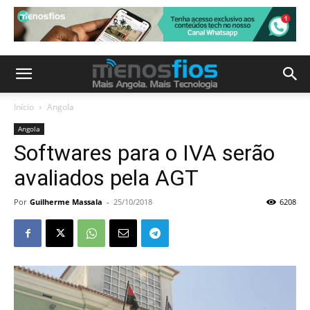
Início
Angola
Angola
Softwares para o IVA serão
avaliados pela AGT
Por
Guilherme Massala
-
25/10/2018
6208