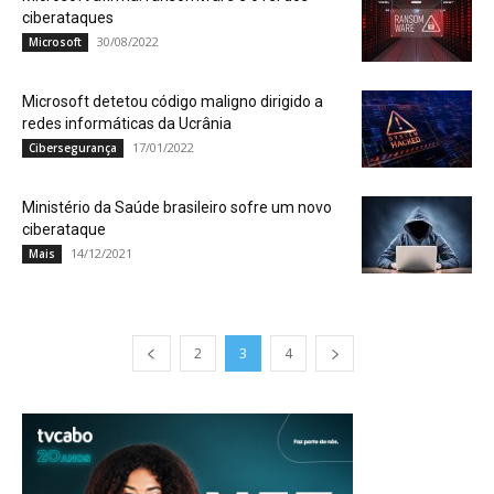
ciberataques
30/08/2022
Microsoft
Microsoft detetou código maligno dirigido a
redes informáticas da Ucrânia
17/01/2022
Cibersegurança
Ministério da Saúde brasileiro sofre um novo
ciberataque
14/12/2021
Mais
2
3
4