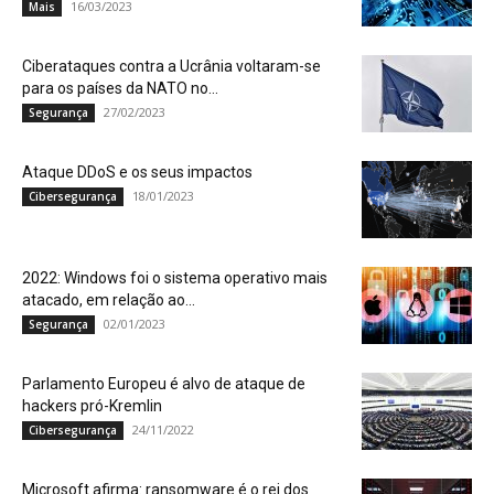
16/03/2023
Mais
Ciberataques contra a Ucrânia voltaram-se
para os países da NATO no...
27/02/2023
Segurança
Ataque DDoS e os seus impactos
18/01/2023
Cibersegurança
2022: Windows foi o sistema operativo mais
atacado, em relação ao...
02/01/2023
Segurança
Parlamento Europeu é alvo de ataque de
hackers pró-Kremlin
24/11/2022
Cibersegurança
Microsoft afirma: ransomware é o rei dos