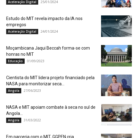
25/01/2024
Aceleração Digital
Estudo do MIT revela impacto da IA nos
empregos
24/01/2024
Aceleração Digital
Moçambicana Jaqui Beccah forma-se com
honras no MIT
01/09/2023
Educação
Cientista do MIT lidera projeto financiado pela
NASA para monitorizar seca...
27/06/2023
Angola
NASA e MIT apoiam combate à seca no sul de
Angola...
31/03/2022
Angola
Em parceria com o MIT, GGPEN cria