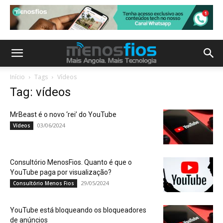
Início
Tags
Vídeos
Tag: vídeos
MrBeast é o novo ‘rei’ do YouTube
03/06/2024
Vídeos
Consultório MenosFios. Quanto é que o
YouTube paga por visualização?
29/05/2024
Consultório Menos Fios
YouTube está bloqueando os bloqueadores
de anúncios