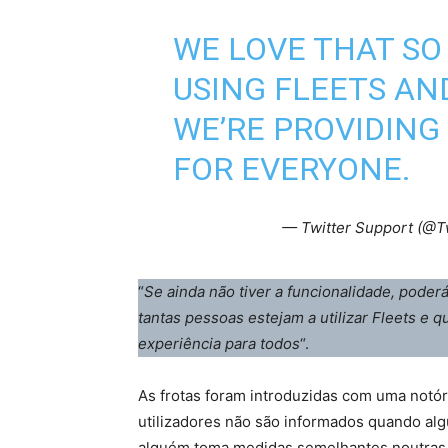
WE LOVE THAT SO
USING FLEETS AN
WE’RE PROVIDING
FOR EVERYONE.
— Twitter Support (@T
“
Se ainda não tiver a funcionalidade, poder
tantas pessoas estejam a utilizar Fleets e
experiência para todos
“.
As frotas foram introduzidas com uma notóri
utilizadores não são informados quando al
alguém toma medidas semelhantes noutras a