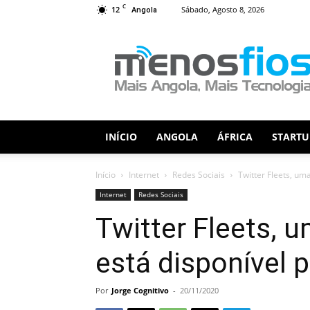
C
12
Sábado, Agosto 8, 2026
Angola
Menos
Fios
INÍCIO
ANGOLA
ÁFRICA
STARTU
Início
Internet
Redes Sociais
Twitter Fleets, um
Internet
Redes Sociais
Twitter Fleets, 
está disponível 
Por
Jorge Cognitivo
-
20/11/2020