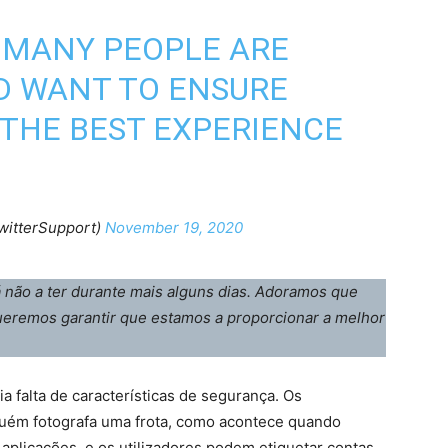
 MANY PEOPLE ARE
D WANT TO ENSURE
 THE BEST EXPERIENCE
witterSupport)
November 19, 2020
á não a ter durante mais alguns dias. Adoramos que
 queremos garantir que estamos a proporcionar a melhor
a falta de características de segurança. Os
guém fotografa uma frota, como acontece quando
plicações, e os utilizadores podem etiquetar contas