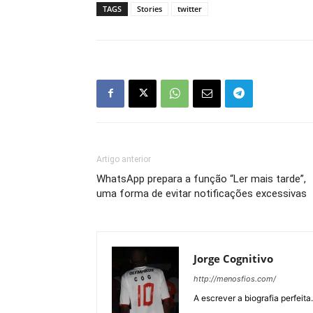
TAGS
Stories
twitter
Artigo anterior
WhatsApp prepara a função “Ler mais tarde”,
uma forma de evitar notificações excessivas
Jorge Cognitivo
http://menosfios.com/
A escrever a biografia perfeita