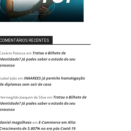
COMENTÁRIOS RECENTES
Tratou o Bilhete de
Cesário Palassa
em
Identidade? Já podes saber o estado do seu
processo
INAAREES já permite homologação
Isabel João
em
de diplomas sem sair de casa
Tratou o Bilhete de
Hermegildo Joaquim da Silva
em
Identidade? Já podes saber o estado do seu
processo
daniel magalhaes
E-Commerce em Alta:
em
Crescimento de 5.807% na era pós-Covid-19