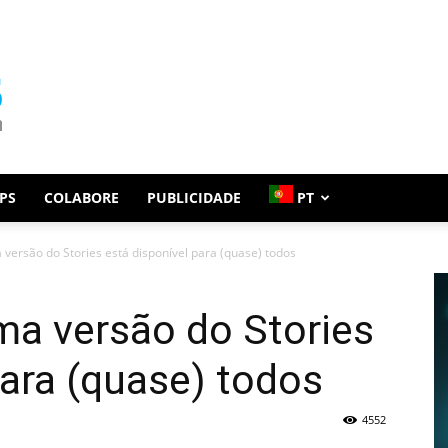
PS
COLABORE
PUBLICIDADE
PT
a versão do Stories está disponível para (quase) todos
uma versão do Stories
para (quase) todos
4552