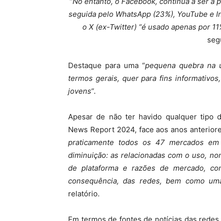
“
No entanto, o Facebook, continua a ser a 
seguida pelo WhatsApp (23%), YouTube e I
o X (ex-Twitter) “é usado apenas por 11
seg
Destaque para uma “
pequena quebra na u
termos gerais, quer para fins informativ
jovens
“.
Apesar de não ter havido qualquer tipo 
News Report 2024, face aos anos anteriore
praticamente todos os 47 mercados em 
diminuição: as relacionadas com o uso, n
de plataforma e razões de mercado, co
consequência, das redes, bem como uma
relatório.
Em termos de fontes de notícias das redes s