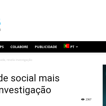
PS
COLABORE
PUBLICIDADE
PT
zada, revela investigação
de social mais
 investigação
2367