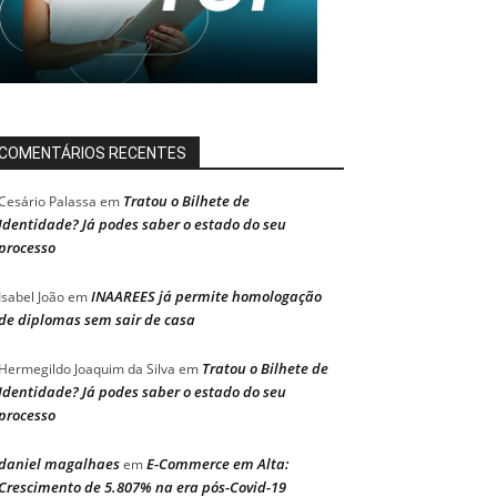
COMENTÁRIOS RECENTES
Tratou o Bilhete de
Cesário Palassa
em
Identidade? Já podes saber o estado do seu
processo
INAAREES já permite homologação
Isabel João
em
de diplomas sem sair de casa
Tratou o Bilhete de
Hermegildo Joaquim da Silva
em
Identidade? Já podes saber o estado do seu
processo
daniel magalhaes
E-Commerce em Alta:
em
Crescimento de 5.807% na era pós-Covid-19