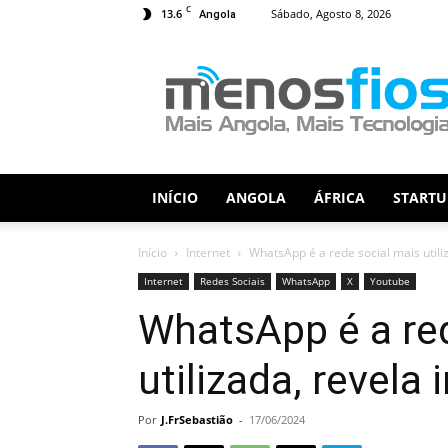
C
13.6
Sábado, Agosto 8, 2026
Angola
Menos
Fios
INÍCIO
ANGOLA
ÁFRICA
STARTU
Início
Internet
WhatsApp é a rede social mais utili
Internet
Redes Sociais
WhatsApp
X
Youtube
WhatsApp é a re
utilizada, revela
Por
J.FrSebastião
-
17/06/2024