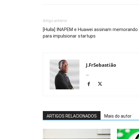
Artigo anterior
[Huíla] INAPEM e Huawei assinam memorando
para impulsionar startups
J.FrSebastião
...
ARTIGOS RELACIONADOS
Mais do autor