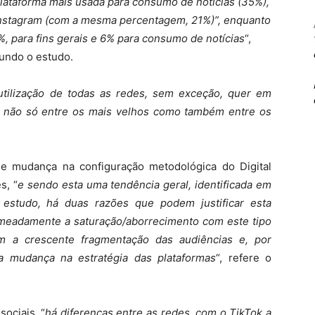
plataforma mais usada para consumo de notícias (35%),
nstagram (com a mesma percentagem, 21%)”, enquanto
%, para fins gerais e 6% para consumo de notícias
“,
undo o estudo.
tilização de todas as redes, sem exceção, quer em
os, não só entre os mais velhos como também entre os
de mudança na configuração metodológica do Digital
s, “
e sendo esta uma tendência geral, identificada em
estudo, há duas razões que podem justificar esta
omeadamente a saturação/aborrecimento com este tipo
m a crescente fragmentação das audiências e, por
 mudança na estratégia das plataformas
“, refere o
ociais, “
há diferenças entre as redes, com o TikTok a