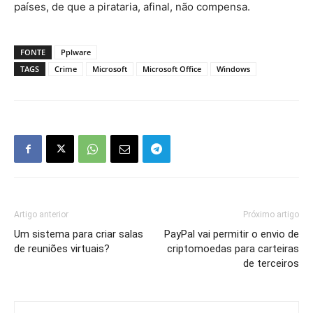
países, de que a pirataria, afinal, não compensa.
FONTE
Pplware
TAGS
Crime
Microsoft
Microsoft Office
Windows
Artigo anterior
Próximo artigo
Um sistema para criar salas
PayPal vai permitir o envio de
de reuniões virtuais?
criptomoedas para carteiras
de terceiros