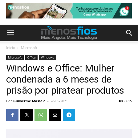
Início
Microsoft
Microsoft
Office
Windows
Windows e Office: Mulher
condenada a 6 meses de
prisão por piratear produtos
Por
Guilherme Massala
-
28/05/2021
6615