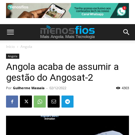
Início
Angola
Angola
Angola acaba de assumir a
gestão do Angosat-2
Por
Guilherme Massala
-
02/12/2022
4303