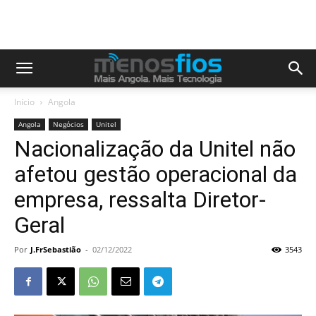
Início
Angola
Angola
Negócios
Unitel
Nacionalização da Unitel não
afetou gestão operacional da
empresa, ressalta Diretor-
Geral
Por
J.FrSebastião
-
02/12/2022
3543