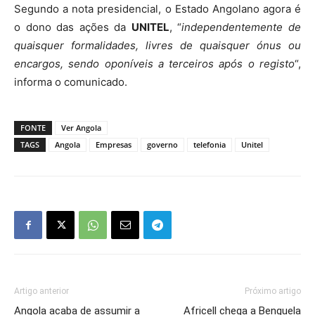
Segundo a nota presidencial, o Estado Angolano agora é
o dono das ações da
UNITEL
, “
independentemente de
quaisquer formalidades, livres de quaisquer ónus ou
encargos, sendo oponíveis a terceiros após o registo
“,
informa o comunicado.
FONTE
Ver Angola
TAGS
Angola
Empresas
governo
telefonia
Unitel
Artigo anterior
Próximo artigo
Angola acaba de assumir a
Africell chega a Benguela