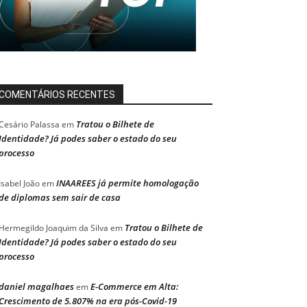
COMENTÁRIOS RECENTES
Tratou o Bilhete de
Cesário Palassa
em
Identidade? Já podes saber o estado do seu
processo
INAAREES já permite homologação
Isabel João
em
de diplomas sem sair de casa
Tratou o Bilhete de
Hermegildo Joaquim da Silva
em
Identidade? Já podes saber o estado do seu
processo
daniel magalhaes
E-Commerce em Alta:
em
Crescimento de 5.807% na era pós-Covid-19