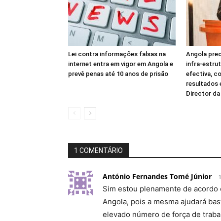
Lei contra informações falsas na
Angola prec
internet entra em vigor em Angola e
infra-estru
prevê penas até 10 anos de prisão
efectiva, c
resultados
Director d
1 COMENTÁRIO
António Fernandes Tomé Júnior
Sim estou plenamente de acordo 
Angola, pois a mesma ajudará bas
elevado número de força de traba