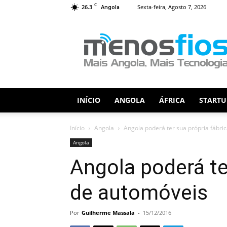
C
26.3
Sexta-feira, Agosto 7, 2026
Angola
Menos
Fios
INÍCIO
ANGOLA
ÁFRICA
STARTU
Início
Angola
Angola poderá ter sua própria fábri
Angola
Angola poderá te
de automóveis
Por
Guilherme Massala
-
15/12/2016