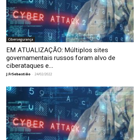
Cibersegurança
EM ATUALIZAÇÃO: Múltiplos sites
governamentais russos foram alvo de
ciberataques e...
J.FrSebastião
-
24/02/2022