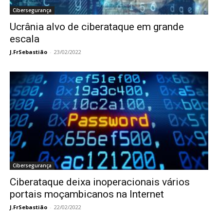
Cibersegurança
Ucrânia alvo de ciberataque em grande
escala
J.FrSebastião
-
23/02/2022
Cibersegurança
Ciberataque deixa inoperacionais vários
portais moçambicanos na Internet
J.FrSebastião
-
22/02/2022