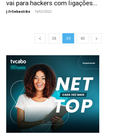
vai para hackers com ligações...
J.FrSebastião
-
16/02/2022
38
39
40