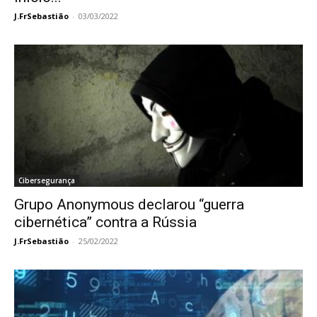
J.FrSebastião
-
03/03/2022
Cibersegurança
Grupo Anonymous declarou “guerra
cibernética” contra a Rússia
J.FrSebastião
-
25/02/2022