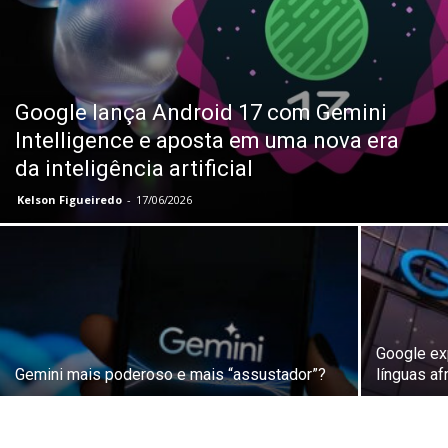
Google lança Android 17 com Gemini
Intelligence e aposta em uma nova era
da inteligência artificial
Kelson Figueiredo
-
17/06/2026
Google ex
Gemini mais poderoso e mais “assustador”?
línguas af