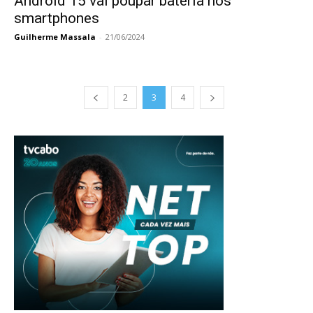
Android 15 vai poupar bateria nos
smartphones
Guilherme Massala
-
21/06/2024
2
3
4