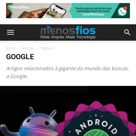
Início
Google
Página 3
GOOGLE
Artigos relacionados à gigante do mundo das buscas,
a Google.