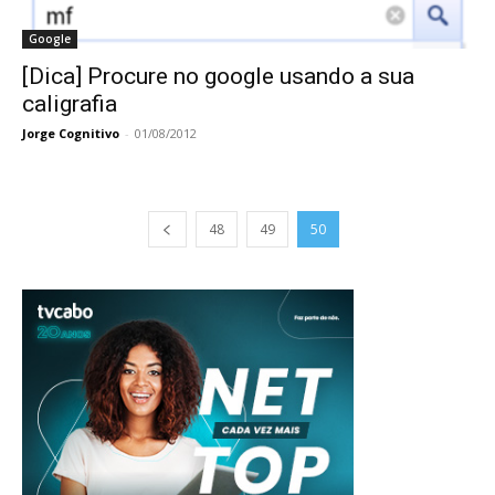
Google
[Dica] Procure no google usando a sua
caligrafia
Jorge Cognitivo
-
01/08/2012
48
49
50