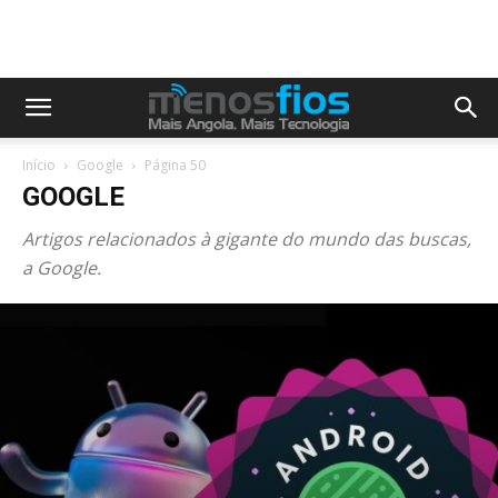
Início
Google
Página 50
GOOGLE
Artigos relacionados à gigante do mundo das buscas,
a Google.