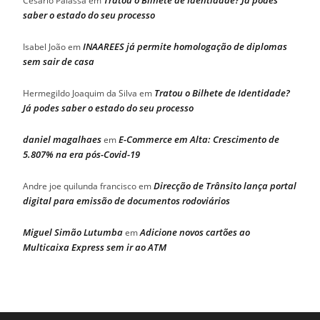
Tratou o Bilhete de Identidade? Já podes
Cesário Palassa
em
saber o estado do seu processo
INAAREES já permite homologação de diplomas
Isabel João
em
sem sair de casa
Tratou o Bilhete de Identidade?
Hermegildo Joaquim da Silva
em
Já podes saber o estado do seu processo
daniel magalhaes
E-Commerce em Alta: Crescimento de
em
5.807% na era pós-Covid-19
Direcção de Trânsito lança portal
Andre joe quilunda francisco
em
digital para emissão de documentos rodoviários
Miguel Simão Lutumba
Adicione novos cartões ao
em
Multicaixa Express sem ir ao ATM