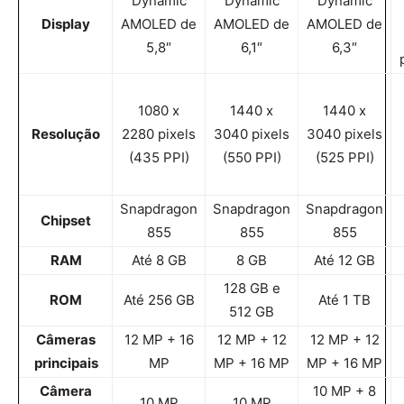
Dynamic
Dynamic
Dynamic
Display
AMOLED de
AMOLED de
AMOLED de
5,8″
6,1″
6,3″
1080 x
1440 x
1440 x
Resolução
2280 pixels
3040 pixels
3040 pixels
(435 PPI)
(550 PPI)
(525 PPI)
Snapdragon
Snapdragon
Snapdragon
Chipset
855
855
855
RAM
Até 8 GB
8 GB
Até 12 GB
128 GB e
ROM
Até 256 GB
Até 1 TB
512 GB
Câmeras
12 MP + 16
12 MP + 12
12 MP + 12
principais
MP
MP + 16 MP
MP + 16 MP
Câmera
10 MP + 8
10 MP
10 MP