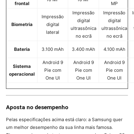
frontal
MP
Impressão
Impressão
Impressão
digital
digital
Biometria
digital
ultrassônica
ultrassônica
lateral
no ecrã
no ecrã
Bateria
3.100 mAh
3.400 mAh
4.100 mAh
Android 9
Android 9
Android 9
Sistema
Pie com
Pie com
Pie com
operacional
One UI
One UI
One UI
Aposta no desempenho
Pelas especificações acima está claro: a Samsung quer
um melhor desempenho da sua linha mais famosa.