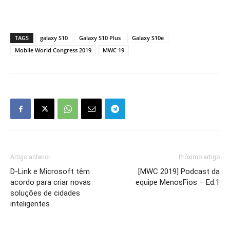
TAGS
galaxy S10
Galaxy S10 Plus
Galaxy S10e
Mobile World Congress 2019
MWC 19
Artigo anterior
Próximo artigo
D-Link e Microsoft têm
[MWC 2019] Podcast da
acordo para criar novas
equipe MenosFios – Ed.1
soluções de cidades
inteligentes