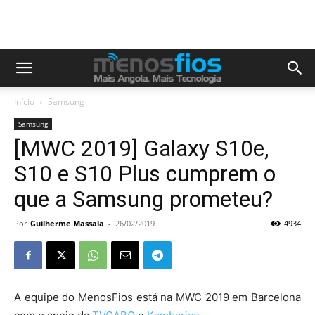
Início
Samsung
Samsung
[MWC 2019] Galaxy S10e,
S10 e S10 Plus cumprem o
que a Samsung prometeu?
Por
Guilherme Massala
-
26/02/2019
4934
A equipe do MenosFios está na MWC 2019 em Barcelona