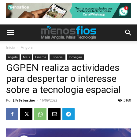
Início
Angola
Angola
Mais
Cinema
Especial
Inovação
GGPEN realiza actividades
para despertar o interesse
sobre a tecnologia espacial
Por
J.FrSebastião
-
16/09/2022
3160